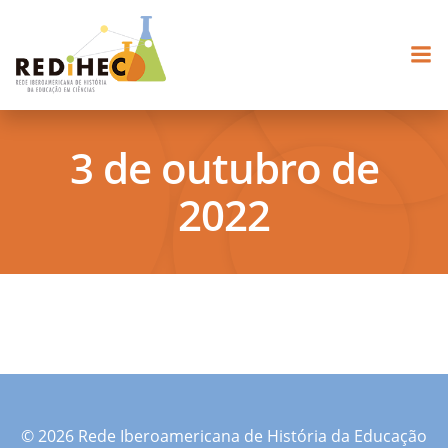
Pular
para
o
conteúdo
3 de outubro de
2022
© 2026 Rede Iberoamericana de História da Educação