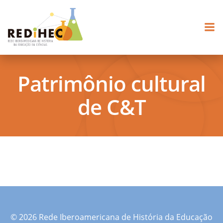
Pular
para
o
conteúdo
Patrimônio cultural
de C&T
© 2026 Rede Iberoamericana de História da Educação