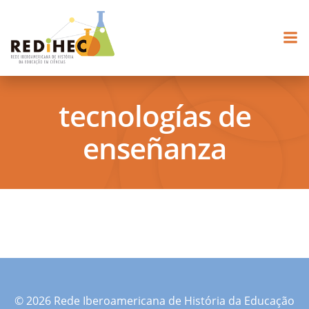
Pular
para
o
conteúdo
tecnologías de
enseñanza
© 2026 Rede Iberoamericana de História da Educação