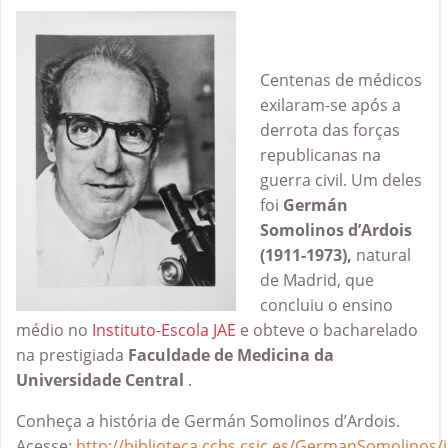
Centenas de médicos
exilaram-se após a
derrota das forças
republicanas na
guerra civil. Um deles
foi
Germán
Somolinos d’Ardois
(1911-1973),
natural
de Madrid, que
concluiu o ensino
médio no
Instituto-Escola JAE
e obteve o bacharelado
na prestigiada
Faculdade de Medicina da
Universidade Central
.
Conheça a história de Germán Somolinos d’Ardois.
Acesse:
http
://biblioteca.cchs.csic.es/GermanSomolinos/