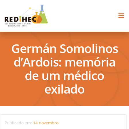
Pular
para
o
conteúdo
Germán Somolinos
d’Ardois: memória
de um médico
exilado
Publicado em:
14 novembro