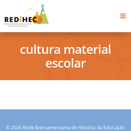
Pular
para
o
conteúdo
cultura material
escolar
© 2026 Rede Iberoamericana de História da Educação