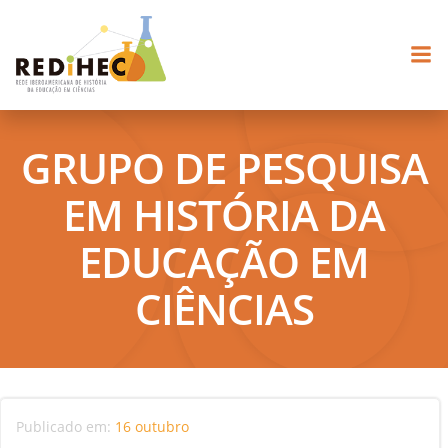
Pular
para
o
conteúdo
GRUPO DE PESQUISA
EM HISTÓRIA DA
EDUCAÇÃO EM
CIÊNCIAS
Publicado em:
16 outubro